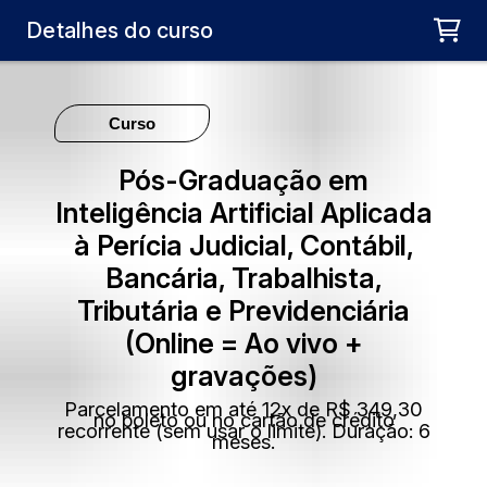
Carregando...
Detalhes do curso
Curso
Pós-Graduação em
Inteligência Artificial Aplicada
à Perícia Judicial, Contábil,
Bancária, Trabalhista,
Tributária e Previdenciária
(Online = Ao vivo +
gravações)
Parcelamento em até 12x de R$ 349,30
no boleto ou no cartão de crédito
recorrente (sem usar o limite). Duração: 6
meses.